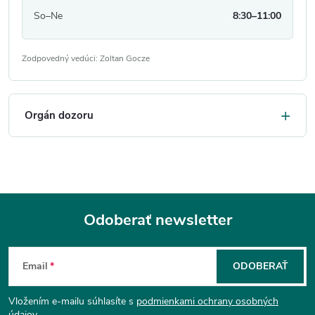
So–Ne
8:30–11:00
Zodpovedný vedúci: Zoltan Gocze
Orgán dozoru
Odoberať newsletter
Z
Email
ODOBERAŤ
á
Vložením e-mailu súhlasíte s
podmienkami ochrany osobných
údajov