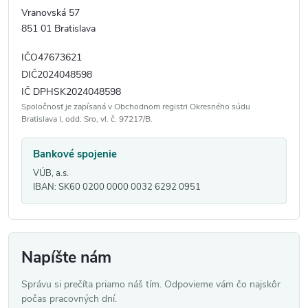
Vranovská 57
851 01 Bratislava
IČO47673621
DIČ2024048598
IČ DPHSK2024048598
Spoločnosť je zapísaná v Obchodnom registri Okresného súdu
Bratislava I, odd. Sro, vl. č. 97217/B.
Bankové spojenie
VÚB, a.s.
IBAN:
SK60 0200 0000 0032 6292 0951
Napíšte nám
Správu si prečíta priamo náš tím. Odpovieme vám čo najskôr
počas pracovných dní.