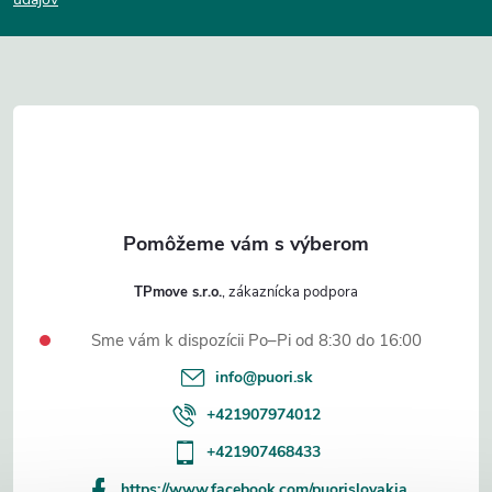
p
ä
t
i
e
TPmove s.r.o.
Sme vám k dispozícii Po–Pi od 8:30 do 16:00
info
@
puori.sk
+421907974012
+421907468433
https://www.facebook.com/puorislovakia