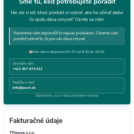
Sme tu, keď potrebujete poradiť
Nie ste si istí, ktorý produkt si vybrať, ako ho užívať alebo
čo spolu dáva zmysel? Ozvite sa nám.
Nechceme vám odporučiť čo najviac produktov. Chceme vám
pomôcť vybrať to, čo pre vás dáva zmysel.
Sme vám k dispozícii Po–Pi od 8:30 do 16:00.
Zavolajte nám
+421 907 974 012
Napíšte e-mail
info@puori.sk
Objednávky cez e-shop prijímame nonstop.
Fakturačné údaje
TPmove s.r.o.