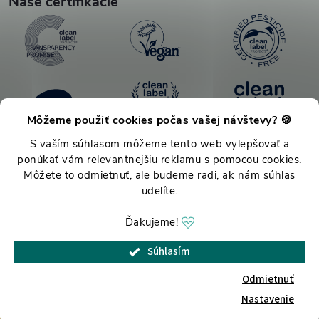
Naše certifikácie
Môžeme použiť cookies počas vašej návštevy? 🍪
S vaším súhlasom môžeme tento web vylepšovať a
ponúkať vám relevantnejšiu reklamu s pomocou cookies.
Môžete to odmietnuť, ale budeme radi, ak nám súhlas
udelíte.
Ďakujeme!
Copyright 2026
TPmove.sk
. Všetky práva vyhradené.
Upraviť nastavenie
Súhlasím
cookies
Odmietnuť
Vytvoril Shoptet
Nastavenie
Prvý nákup -5€