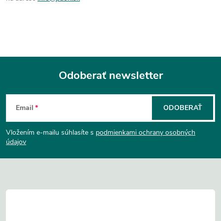
Odoberať newsletter
Z
Email
ODOBERAŤ
á
Vložením e-mailu súhlasíte s
podmienkami ochrany osobných
p
údajov
ä
t