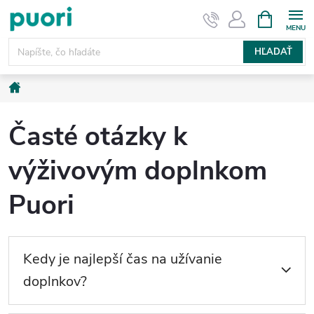
Prejsť
NÁKUPN
KOŠÍK
na
obsah
HĽADAŤ
Domov
Časté otázky k
výživovým doplnkom
Puori
Kedy je najlepší čas na užívanie
doplnkov?