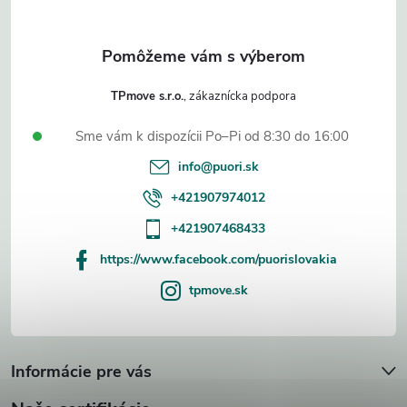
i
e
TPmove s.r.o.
Sme vám k dispozícii Po–Pi od 8:30 do 16:00
info
@
puori.sk
+421907974012
+421907468433
https://www.facebook.com/puorislovakia
tpmove.sk
Informácie pre vás