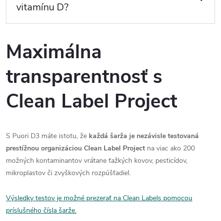
vitamínu D?
Maximálna
transparentnosť s
Clean Label Project
S Puori D3 máte istotu, že
každá šarža je nezávisle testovaná
prestížnou organizáciou Clean Label Project
na viac ako 200
možných kontaminantov vrátane ťažkých kovov, pesticídov,
mikroplastov či zvyškových rozpúšťadiel.
Výsledky testov je možné prezerať na Clean Labels pomocou
príslušného čísla šarže.