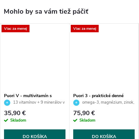
Viac za menej
Viac za menej
Puori V - multivitamín s
Puori 3 - praktické denné
minerálmi na 60 dní
balenie multinutrientov
13 vitamínov + 9 minerálov v
omega-3, magnézium, zinok,
bioaktívnych formách
vitamín B6 a D3
35,90 €
75,90 €
Skladom
Skladom
DO KOŠÍKA
DO KOŠÍKA