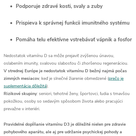
Podporuje zdravé kosti, svaly a zuby
Prispieva k správnej funkcii imunitného systému
Pomáha telu efektívne vstrebávať vápnik a fosfor
Nedostatok vitamínu D sa môže prejaviť zvýšenou únavou,
oslabením imunity, svalovou slabosťou či zhoršenou regeneráciou.
V strednej Európe je nedostatok vitamínu D bežný najmä počas
zimných mesiacov
, keď je slnečné žiarenie obmedzené (
prečo je
suplementácia dôležitá
).
Rizikové skupiny
: seniori, tehotné ženy, športovci, ľudia s tmavšou
pokožkou, osoby so sedavým spôsobom života alebo pracujúci
prevažne v interiéri.
Pravidelné dopĺňanie vitamínu D3 je dôležité nielen pre zdravie
pohybového aparátu, ale aj pre udržanie psychickej pohody a