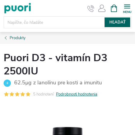
Prejsť
NÁKUPN
KOŠÍK
na
obsah
HĽADAŤ
Produkty
Puori D3 - vitamín D3
2500IU
62.5μg z lanolínu pre kosti a imunitu
5 hodnotení
Podrobnosti hodnotenia