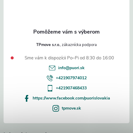
i
e
TPmove s.r.o.
Sme vám k dispozícii Po–Pi od 8:30 do 16:00
info
@
puori.sk
+421907974012
+421907468433
https://www.facebook.com/puorislovakia
tpmove.sk