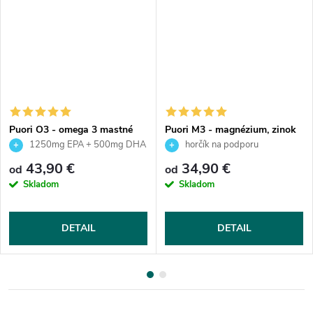
Puori O3 - omega 3 mastné
Puori M3 - magnézium, zinok
kyseliny
a vitamín B6
1250mg EPA + 500mg DHA
horčík na podporu
v dennej dávke
regenerácie a spánku
43,90 €
34,90 €
od
od
Skladom
Skladom
DETAIL
DETAIL