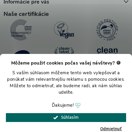
Informácie pre vás
Naše certifikácie
Môžeme použiť cookies počas vašej návštevy? 🍪
S vaším súhlasom môžeme tento web vylepšovať a
ponúkať vám relevantnejšiu reklamu s pomocou cookies.
Môžete to odmietnuť, ale budeme radi, ak nám súhlas
udelíte.
Ďakujeme!
Copyright 2026
TPmove.sk
. Všetky práva vyhradené.
Upraviť nastavenie
Súhlasím
cookies
Odmietnuť