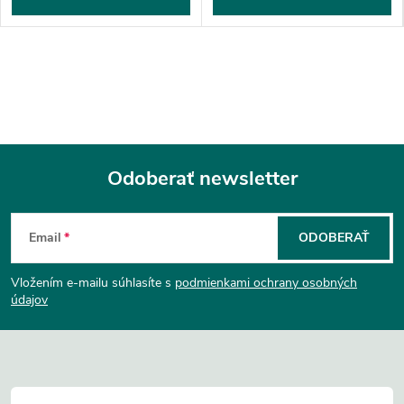
Odoberať newsletter
Z
Email
ODOBERAŤ
á
Vložením e-mailu súhlasíte s
podmienkami ochrany osobných
p
údajov
ä
t