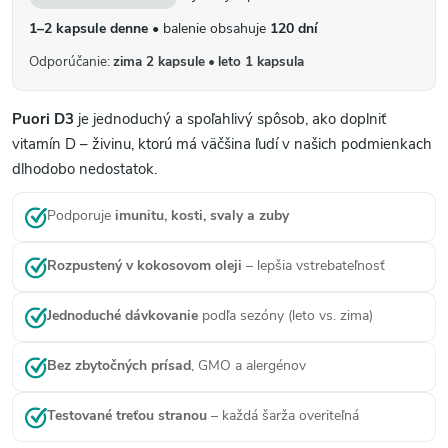
1–2 kapsule denne
• balenie obsahuje
120 dní
Odporúčanie:
zima 2 kapsule
•
leto 1 kapsula
Puori D3
je jednoduchý a spoľahlivý spôsob, ako doplniť
vitamín D – živinu, ktorú má väčšina ľudí v našich podmienkach
dlhodobo nedostatok.
Podporuje
imunitu, kosti, svaly a zuby
Rozpustený v kokosovom oleji
– lepšia vstrebateľnosť
Jednoduché dávkovanie
podľa sezóny (leto vs. zima)
Bez zbytočných prísad
, GMO a alergénov
Testované treťou stranou
– každá šarža overiteľná