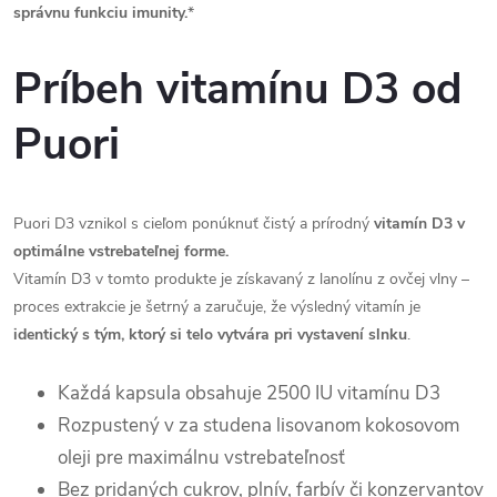
správnu funkciu imunity.
*
Príbeh vitamínu D3 od
Puori
Puori D3 vznikol s cieľom ponúknuť čistý a prírodný
vitamín D3 v
optimálne vstrebateľnej forme.
Vitamín D3 v tomto produkte je získavaný z lanolínu z ovčej vlny –
proces extrakcie je šetrný a zaručuje, že výsledný vitamín je
identický s tým, ktorý si telo vytvára pri vystavení slnku
.
Každá kapsula obsahuje 2500 IU vitamínu D3
Rozpustený v za studena lisovanom kokosovom
oleji pre maximálnu vstrebateľnosť
Bez pridaných cukrov, plnív, farbív či konzervantov