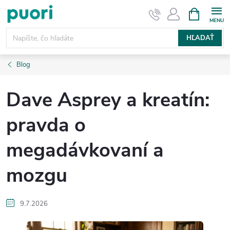
Prejsť
NÁKUPN
KOŠÍK
na
obsah
HĽADAŤ
Blog
Dave Asprey a kreatín:
pravda o
megadávkovaní a
mozgu
9.7.2026