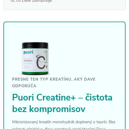
to, čo Dave zdôrazňuje.
PRESNE TEN TYP KREATÍNU, AKÝ DAVE
ODPORÚČA
Puori Creatine+ – čistota
bez kompromisov
Mikronizovaný kreatín monohydrát doplnený o taurín. Bez