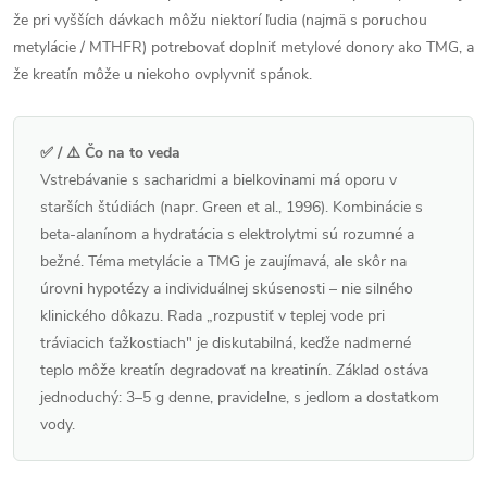
že pri vyšších dávkach môžu niektorí ľudia (najmä s poruchou
metylácie / MTHFR) potrebovať doplniť metylové donory ako TMG, a
že kreatín môže u niekoho ovplyvniť spánok.
✅ / ⚠️ Čo na to veda
Vstrebávanie s sacharidmi a bielkovinami má oporu v
starších štúdiách (napr. Green et al., 1996). Kombinácie s
beta-alanínom a hydratácia s elektrolytmi sú rozumné a
bežné. Téma metylácie a TMG je zaujímavá, ale skôr na
úrovni hypotézy a individuálnej skúsenosti – nie silného
klinického dôkazu. Rada „rozpustiť v teplej vode pri
tráviacich ťažkostiach" je diskutabilná, keďže nadmerné
teplo môže kreatín degradovať na kreatinín. Základ ostáva
jednoduchý: 3–5 g denne, pravidelne, s jedlom a dostatkom
vody.