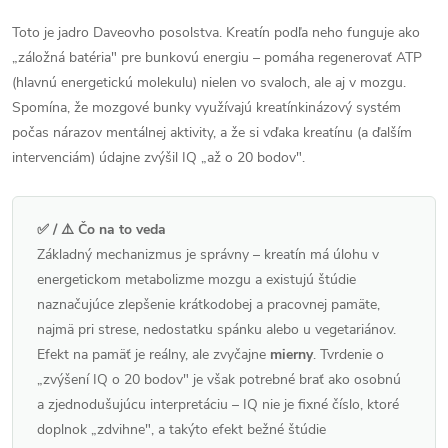
Toto je jadro Daveovho posolstva. Kreatín podľa neho funguje ako
„záložná batéria" pre bunkovú energiu – pomáha regenerovať ATP
(hlavnú energetickú molekulu) nielen vo svaloch, ale aj v mozgu.
Spomína, že mozgové bunky využívajú kreatínkinázový systém
počas nárazov mentálnej aktivity, a že si vďaka kreatínu (a ďalším
intervenciám) údajne zvýšil IQ „až o 20 bodov".
✅ / ⚠️ Čo na to veda
Základný mechanizmus je správny – kreatín má úlohu v
energetickom metabolizme mozgu a existujú štúdie
naznačujúce zlepšenie krátkodobej a pracovnej pamäte,
najmä pri strese, nedostatku spánku alebo u vegetariánov.
Efekt na pamäť je reálny, ale zvyčajne
mierny
. Tvrdenie o
„zvýšení IQ o 20 bodov" je však potrebné brať ako osobnú
a zjednodušujúcu interpretáciu – IQ nie je fixné číslo, ktoré
doplnok „zdvihne", a takýto efekt bežné štúdie