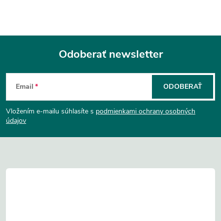
Odoberať newsletter
Z
Email
ODOBERAŤ
á
Vložením e-mailu súhlasíte s
podmienkami ochrany osobných
p
údajov
ä
t
i