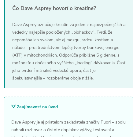
Čo Dave Asprey hovorí o kreatíne?
Dave Asprey označuje kreatín za jeden z najbezpečnejších a
vedecky najlepšie podložených „biohackov". Tvrdí, že
nepomáha len svalom, ale aj mozgu, srdcu, kostiam a
nálade – prostredníctvom lepšej tvorby bunkovej energie
(ATP) v mitochondriách. Odporúča približne 5 g denne, s
možnosťou dočasného vyššieho „loading" dávkovania. Časť
jeho tvrdení má silnú vedeckú oporu, časť je
špekulatívnejšia – rozoberáme oboje nižšie.
💡 Zaujímavosť na úvod
Dave Asprey je aj priateľom zakladateľa značky Puori – spolu
nahrali rozhovor o čistote doplnkov výživy, testovaní a