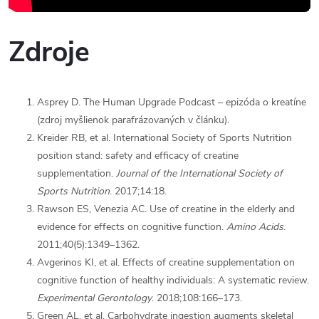
Zdroje
Asprey D. The Human Upgrade Podcast – epizóda o kreatíne
(zdroj myšlienok parafrázovaných v článku).
Kreider RB, et al. International Society of Sports Nutrition
position stand: safety and efficacy of creatine
supplementation.
Journal of the International Society of
Sports Nutrition
. 2017;14:18.
Rawson ES, Venezia AC. Use of creatine in the elderly and
evidence for effects on cognitive function.
Amino Acids
.
2011;40(5):1349–1362.
Avgerinos KI, et al. Effects of creatine supplementation on
cognitive function of healthy individuals: A systematic review.
Experimental Gerontology
. 2018;108:166–173.
Green AL, et al. Carbohydrate ingestion augments skeletal