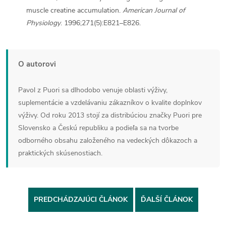
muscle creatine accumulation.
American Journal of
Physiology
. 1996;271(5):E821–E826.
O autorovi
Pavol z Puori sa dlhodobo venuje oblasti výživy,
suplementácie a vzdelávaniu zákazníkov o kvalite doplnkov
výživy. Od roku 2013 stojí za distribúciou značky Puori pre
Slovensko a Českú republiku a podieľa sa na tvorbe
odborného obsahu založeného na vedeckých dôkazoch a
praktických skúsenostiach.
PREDCHÁDZAJÚCI ČLÁNOK
ĎALŠÍ ČLÁNOK