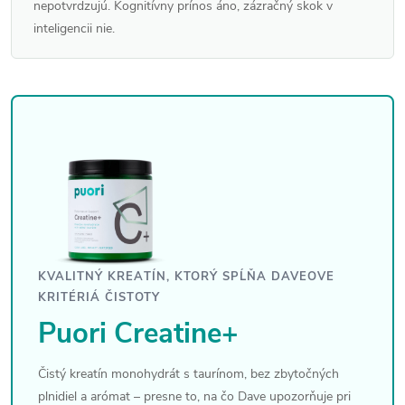
nepotvrdzujú. Kognitívny prínos áno, zázračný skok v
inteligencii nie.
KVALITNÝ KREATÍN, KTORÝ SPĹŇA DAVEOVE
KRITÉRIÁ ČISTOTY
Puori Creatine+
Čistý kreatín monohydrát s taurínom, bez zbytočných
plnidiel a arómat – presne to, na čo Dave upozorňuje pri