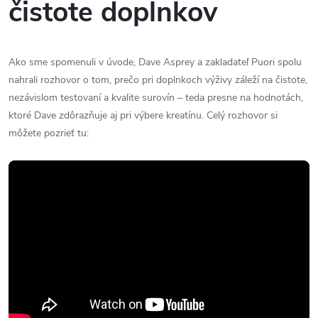
čistote doplnkov
Ako sme spomenuli v úvode, Dave Asprey a zakladateľ Puori spolu
nahrali rozhovor o tom, prečo pri doplnkoch výživy záleží na čistote,
nezávislom testovaní a kvalite surovín – teda presne na hodnotách,
ktoré Dave zdôrazňuje aj pri výbere kreatínu. Celý rozhovor si
môžete pozrieť tu: