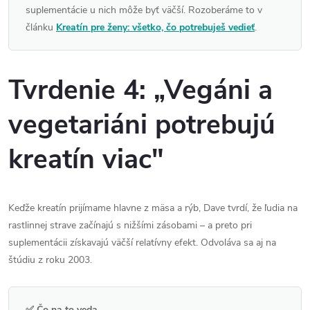
suplementácie u nich môže byť väčší. Rozoberáme to v
článku
Kreatín pre ženy: všetko, čo potrebuješ vedieť
.
Tvrdenie 4: „Vegáni a
vegetariáni potrebujú
kreatín viac"
Keďže kreatín prijímame hlavne z mäsa a rýb, Dave tvrdí, že ľudia na
rastlinnej strave začínajú s nižšími zásobami – a preto pri
suplementácii získavajú väčší relatívny efekt. Odvoláva sa aj na
štúdiu z roku 2003.
✅ Čo na to veda