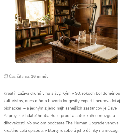
⏱ Čas čítania:
16 minút
Kreatín zažíva druhú vlnu slávy. Kým v 90. rokoch bol doménou
kulturistov, dnes o ňom hovoria longevity experti, neurovedci aj
biohackeri – a jedným z jeho najhlasnejších zástancov je Dave
Asprey, zakladateľ hnutia Bulletproof a autor kníh o mozgu a
dlhovekosti. Vo svojom podcaste The Human Upgrade venoval
kreatínu celú epizódu, v ktorej rozoberá jeho účinky na mozog,