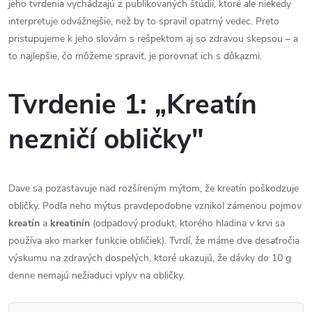
jeho tvrdenia vychádzajú z publikovaných štúdií, ktoré ale niekedy
interpretuje odvážnejšie, než by to spravil opatrný vedec. Preto
pristupujeme k jeho slovám s rešpektom aj so zdravou skepsou – a
to najlepšie, čo môžeme spraviť, je porovnať ich s dôkazmi.
Tvrdenie 1: „Kreatín
nezničí obličky"
Dave sa pozastavuje nad rozšíreným mýtom, že kreatín poškodzuje
obličky. Podľa neho mýtus pravdepodobne vznikol zámenou pojmov
kreatín
a
kreatinín
(odpadový produkt, ktorého hladina v krvi sa
používa ako marker funkcie obličiek). Tvrdí, že máme dve desaťročia
výskumu na zdravých dospelých, ktoré ukazujú, že dávky do 10 g
denne nemajú nežiaduci vplyv na obličky.