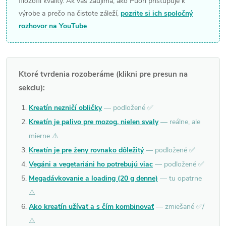
filozofii kvality. Ak vás zaujíma, ako Puori pristupuje k
výrobe a prečo na čistote záleží,
pozrite si ich spoločný
rozhovor na YouTube
.
Ktoré tvrdenia rozoberáme (klikni pre presun na
sekciu):
Kreatín nezničí obličky
— podložené ✅
Kreatín je palivo pre mozog, nielen svaly
— reálne, ale
mierne ⚠️
Kreatín je pre ženy rovnako dôležitý
— podložené ✅
Vegáni a vegetariáni ho potrebujú viac
— podložené ✅
Megadávkovanie a loading (20 g denne)
— tu opatrne
⚠️
Ako kreatín užívať a s čím kombinovať
— zmiešané ✅/
⚠️