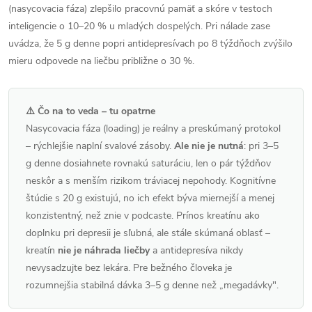
(nasycovacia fáza) zlepšilo pracovnú pamäť a skóre v testoch
inteligencie o 10–20 % u mladých dospelých. Pri nálade zase
uvádza, že 5 g denne popri antidepresívach po 8 týždňoch zvýšilo
mieru odpovede na liečbu približne o 30 %.
⚠️ Čo na to veda – tu opatrne
Nasycovacia fáza (loading) je reálny a preskúmaný protokol
– rýchlejšie naplní svalové zásoby.
Ale nie je nutná
: pri 3–5
g denne dosiahnete rovnakú saturáciu, len o pár týždňov
neskôr a s menším rizikom tráviacej nepohody. Kognitívne
štúdie s 20 g existujú, no ich efekt býva miernejší a menej
konzistentný, než znie v podcaste. Prínos kreatínu ako
doplnku pri depresii je sľubná, ale stále skúmaná oblasť –
kreatín
nie je náhrada liečby
a antidepresíva nikdy
nevysadzujte bez lekára. Pre bežného človeka je
rozumnejšia stabilná dávka 3–5 g denne než „megadávky".