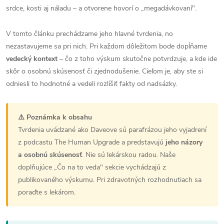
srdce, kosti aj náladu – a otvorene hovorí o „megadávkovaní".
V tomto článku prechádzame jeho hlavné tvrdenia, no
nezastavujeme sa pri nich. Pri každom dôležitom bode dopĺňame
vedecký kontext
– čo z toho výskum skutočne potvrdzuje, a kde ide
skôr o osobnú skúsenosť či zjednodušenie. Cieľom je, aby ste si
odniesli to hodnotné a vedeli rozlíšiť fakty od nadsázky.
⚠️ Poznámka k obsahu
Tvrdenia uvádzané ako Daveove sú parafrázou jeho vyjadrení
z podcastu The Human Upgrade a predstavujú
jeho názory
a osobnú skúsenosť
. Nie sú lekárskou radou. Naše
doplňujúce „Čo na to veda" sekcie vychádzajú z
publikovaného výskumu. Pri zdravotných rozhodnutiach sa
poraďte s lekárom.