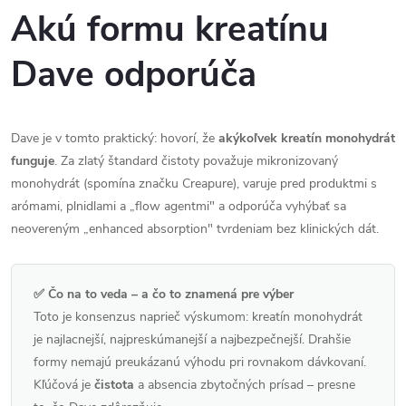
Akú formu kreatínu
Dave odporúča
Dave je v tomto praktický: hovorí, že
akýkoľvek kreatín monohydrát
funguje
. Za zlatý štandard čistoty považuje mikronizovaný
monohydrát (spomína značku Creapure), varuje pred produktmi s
arómami, plnidlami a „flow agentmi" a odporúča vyhýbať sa
neovereným „enhanced absorption" tvrdeniam bez klinických dát.
✅ Čo na to veda – a čo to znamená pre výber
Toto je konsenzus naprieč výskumom: kreatín monohydrát
je najlacnejší, najpreskúmanejší a najbezpečnejší. Drahšie
formy nemajú preukázanú výhodu pri rovnakom dávkovaní.
Kľúčová je
čistota
a absencia zbytočných prísad – presne