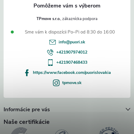
e
TPmove s.r.o.
Sme vám k dispozícii Po–Pi od 8:30 do 16:00
info
@
puori.sk
+421907974012
+421907468433
https://www.facebook.com/puorislovakia
tpmove.sk
Informácie pre vás
Naše certifikácie