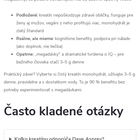
Podložené:
kreatín nepoškodzuje zdravé obličky, funguje pre
ženy aj mužov, vegáni z neho profitujú viac, monohydrát je
zlatý štandard
Reálne, ale mierne:
kognitívne benefity, podpora pri nálade
(ako doplnok, nie liečba)
Opatrne:
„megadávky" a dramatické tvrdenia o IQ – pre
bežného človeka stačí 3–5 g denne
Praktický záver? Vyberte si čistý kreatín monohydrát, užívajte 3–5 g
denne, pravidelne a s dostatkom vody. To je 90 % benefitu bez
potreby experimentovať s megadávkami.
Často kladené otázky
Koľko kreatínu odporúča Dave Asprey?