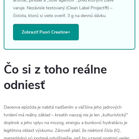
arómat, plnidiel a „flow agentov", pred ktorými Dave
varuje. Nezávisle testovaný (Clean Label Project®) –
čistota, ktorú si viete overiť. 3 g na dennú dávku.
Zobraziť Puori Creatine+
Čo si z toho reálne
odniesť
Daveova epizóda je nabitá nadšením a väčšina jeho jadrových
tvrdení má reálny základ – kreatín naozaj nie je len „kulturistický"
doplnok a jeho vplyv na mozog, energiu a bunkovú hydratáciu je
legitímna oblasť výskumu. Zároveň platí, že niektoré čísla (IQ,
megadávky) sú podané odvážnejšie, než by uzavrel opatrný vedec.