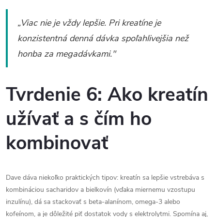
„Viac nie je vždy lepšie. Pri kreatíne je
konzistentná denná dávka spoľahlivejšia než
honba za megadávkami."
Tvrdenie 6: Ako kreatín
užívať a s čím ho
kombinovať
Dave dáva niekoľko praktických tipov: kreatín sa lepšie vstrebáva s
kombináciou sacharidov a bielkovín (vďaka miernemu vzostupu
inzulínu), dá sa stackovať s beta-alanínom, omega-3 alebo
kofeínom, a je dôležité piť dostatok vody s elektrolytmi. Spomína aj,