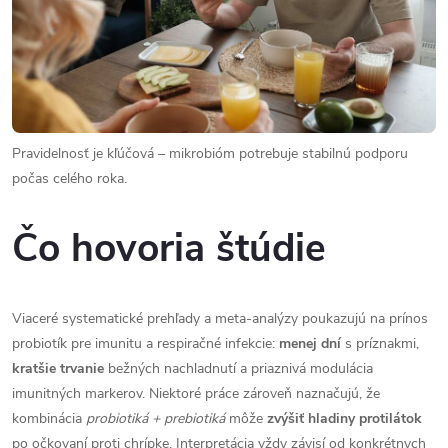
Pravidelnosť je kľúčová – mikrobióm potrebuje stabilnú podporu
počas celého roka.
Čo hovoria štúdie
Viaceré systematické prehľady a meta-analýzy poukazujú na prínos
probiotík pre imunitu a respiračné infekcie:
menej dní
s príznakmi,
kratšie trvanie
bežných nachladnutí a priaznivá modulácia
imunitných markerov. Niektoré práce zároveň naznačujú, že
kombinácia
probiotiká + prebiotiká
môže
zvýšiť hladiny protilátok
po očkovaní proti chrípke. Interpretácia vždy závisí od konkrétnych