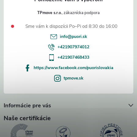
TPmove s.r.o.
Sme vám k dispozícii Po–Pi od 8:30 do 16:00
info
@
puori.sk
+421907974012
+421907468433
https://www.facebook.com/puorislovakia
tpmove.sk
Informácie pre vás
Naše certifikácie