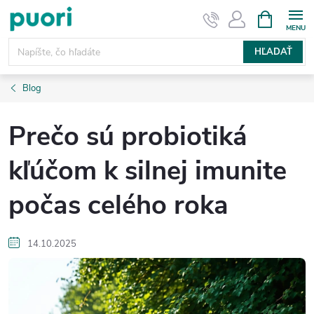
Prejsť
NÁKUPN
KOŠÍK
na
obsah
HĽADAŤ
Blog
Prečo sú probiotiká
kľúčom k silnej imunite
počas celého roka
14.10.2025