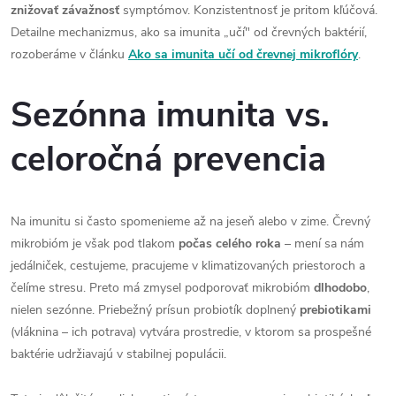
znižovať závažnosť
symptómov. Konzistentnosť je pritom kľúčová.
Detailne mechanizmus, ako sa imunita „učí" od črevných baktérií,
rozoberáme v článku
Ako sa imunita učí od črevnej mikroflóry
.
Sezónna imunita vs.
celoročná prevencia
Na imunitu si často spomenieme až na jeseň alebo v zime. Črevný
mikrobióm je však pod tlakom
počas celého roka
– mení sa nám
jedálniček, cestujeme, pracujeme v klimatizovaných priestoroch a
čelíme stresu. Preto má zmysel podporovať mikrobióm
dlhodobo
,
nielen sezónne. Priebežný prísun probiotík doplnený
prebiotikami
(vláknina – ich potrava) vytvára prostredie, v ktorom sa prospešné
baktérie udržiavajú v stabilnej populácii.