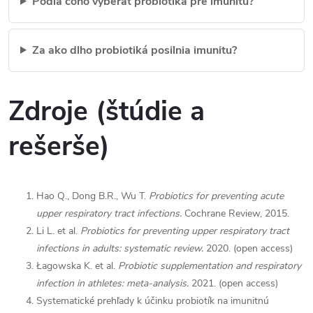
Podľa čoho vyberať probiotiká pre imunitu?
Za ako dlho probiotiká posilnia imunitu?
Zdroje (štúdie a
rešerše)
Hao Q., Dong B.R., Wu T.
Probiotics for preventing acute
upper respiratory tract infections.
Cochrane Review, 2015.
Li L. et al.
Probiotics for preventing upper respiratory tract
infections in adults: systematic review.
2020. (open access)
Łagowska K. et al.
Probiotic supplementation and respiratory
infection in athletes: meta-analysis.
2021. (open access)
Systematické prehľady k účinku probiotík na imunitnú