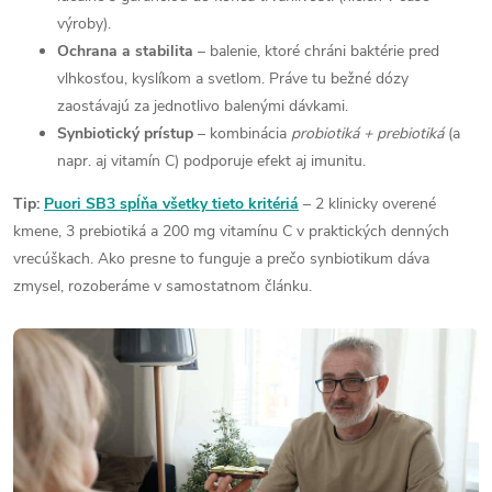
výroby).
Ochrana a stabilita
– balenie, ktoré chráni baktérie pred
vlhkosťou, kyslíkom a svetlom. Práve tu bežné dózy
zaostávajú za jednotlivo balenými dávkami.
Synbiotický prístup
– kombinácia
probiotiká + prebiotiká
(a
napr. aj vitamín C) podporuje efekt aj imunitu.
Tip:
Puori SB3 spĺňa všetky tieto kritériá
– 2 klinicky overené
kmene, 3 prebiotiká a 200 mg vitamínu C v praktických denných
vrecúškach. Ako presne to funguje a prečo synbiotikum dáva
zmysel, rozoberáme v samostatnom článku.