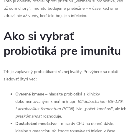
Toto je dôležitý rozdiel oproti prístupu „vezmem si probiotiká, keď
už som chorý". Imunitu budujeme priebežne – v čase, keď sme
zdraví, nie až vtedy, keď telo bojuje s infekciou.
Ako si vybrať
probiotiká pre imunitu
Trh je zaplavený probiotikami rôznej kvality. Pri výbere sa oplatí
sledovať štyri veci:
Overené kmene
– hľadajte probiotiká s klinicky
dokumentovanými kmeňmi (napr.
Bifidobacterium BB-12®
,
Lactobacillus fermentum PCC®
). Nie „počet kmeňov", ale ich
preskúmanosť
rozhoduje.
Dostatočné množstvo
– miliardy CFU na dennú dávku,
ideálne s garanciou
do konca trvanlivosti
(nielen v čase