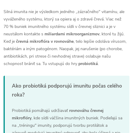
Silná imunita nie je výsledkom jedného „zázračného" vitamínu, ale
vyváženého systému, ktorý sa opiera aj o zdravé črevá. Viac než
70 % buniek imunitného systému sídli v črevnej sliznici a je v
neustálom kontakte s
miliardami mikroorganizmov
, ktoré tu žijú.
Keď je
črevná mikroflóra v rovnováhe
, telo lepšie odoláva vírusom,
baktériám a iným patogénom. Naopak, jej narušenie (po chorobe,
antibiotikách, pri strese či nevhodnej strave) oslabuje našu
schopnosť brániť sa. Tu vstupujú do hry
probiotiká
.
Ako probiotiká podporujú imunitu počas celého
roka?
Probiotiká pomáhajú udržiavať
rovnováhu črevnej
mikroflóry
, kde sídli väčšina imunitných buniek. Podieľajú sa
na „tréningu" imunity, podporujú tvorbu protilátok a
zároveň modulujú imunitnú odpoveď, aby bola účinná a nie