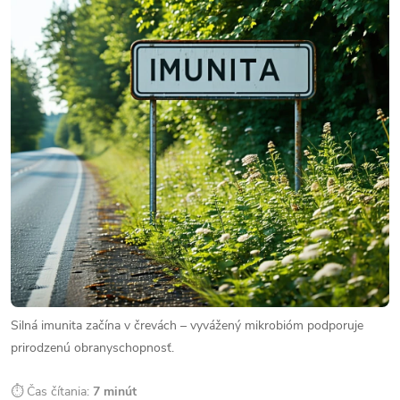
Silná imunita začína v črevách – vyvážený mikrobióm podporuje
prirodzenú obranyschopnosť.
⏱ Čas čítania:
7 minút