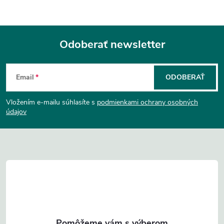
Odoberať newsletter
Z
Email
ODOBERAŤ
á
Vložením e-mailu súhlasíte s
podmienkami ochrany osobných
p
údajov
ä
t
i
e