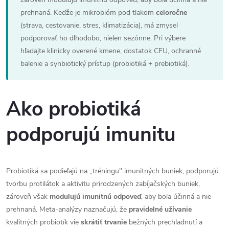
prehnaná. Keďže je mikrobióm pod tlakom
celoročne
(strava, cestovanie, stres, klimatizácia), má zmysel
podporovať ho dlhodobo, nielen sezónne. Pri výbere
hľadajte klinicky overené kmene, dostatok CFU, ochranné
balenie a synbiotický prístup (probiotiká + prebiotiká).
Ako probiotiká
podporujú imunitu
Probiotiká sa podieľajú na „tréningu" imunitných buniek, podporujú
tvorbu protilátok a aktivitu prirodzených zabíjačských buniek,
zároveň však
modulujú imunitnú odpoveď
, aby bola účinná a nie
prehnaná. Meta-analýzy naznačujú, že
pravidelné užívanie
kvalitných probiotík vie
skrátiť trvanie
bežných prechladnutí a