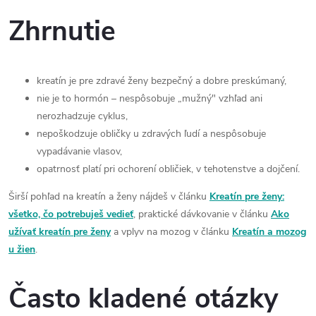
Zhrnutie
kreatín je pre zdravé ženy bezpečný a dobre preskúmaný,
nie je to hormón – nespôsobuje „mužný" vzhľad ani
nerozhadzuje cyklus,
nepoškodzuje obličky u zdravých ľudí a nespôsobuje
vypadávanie vlasov,
opatrnosť platí pri ochorení obličiek, v tehotenstve a dojčení.
Širší pohľad na kreatín a ženy nájdeš v článku
Kreatín pre ženy:
všetko, čo potrebuješ vedieť
, praktické dávkovanie v článku
Ako
užívať kreatín pre ženy
a vplyv na mozog v článku
Kreatín a mozog
u žien
.
Často kladené otázky