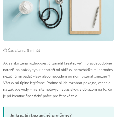
⏱ Čas čítania:
9 minút
Ak sa ako žena rozhoduješ, či zaradiť kreatín, veľmi pravdepodobne
narazíš na otázky typu: nezaťaží mi obličky, nerozhádže mi hormóny,
nezačnú mi padať vlasy alebo nebudem po ňom vyzerať „mužne"?
Všetky sú úplne legitímne. Poďme si ich rozobrať pokojne, vecne a
na základe vedy – nie internetových strašiakov, s dôrazom na to, čo
je pri kreatíne špecifické práve pre ženské telo.
Je kreatín bezpečný pre ženy?