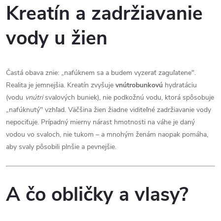
Kreatín a zadržiavanie
vody u žien
Častá obava znie: „nafúknem sa a budem vyzerať zaguľatene".
Realita je jemnejšia. Kreatín zvyšuje
vnútrobunkovú
hydratáciu
(vodu
vnútri
svalových buniek), nie podkožnú vodu, ktorá spôsobuje
„nafúknutý" vzhľad. Väčšina žien žiadne viditeľné zadržiavanie vody
nepociťuje. Prípadný mierny nárast hmotnosti na váhe je daný
vodou vo svaloch, nie tukom – a mnohým ženám naopak pomáha,
aby svaly pôsobili plnšie a pevnejšie.
A čo obličky a vlasy?