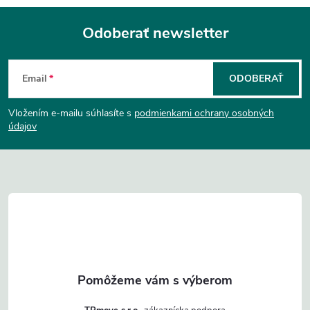
Odoberať newsletter
Z
Email
ODOBERAŤ
á
Vložením e-mailu súhlasíte s
podmienkami ochrany osobných
p
údajov
ä
t
i
e