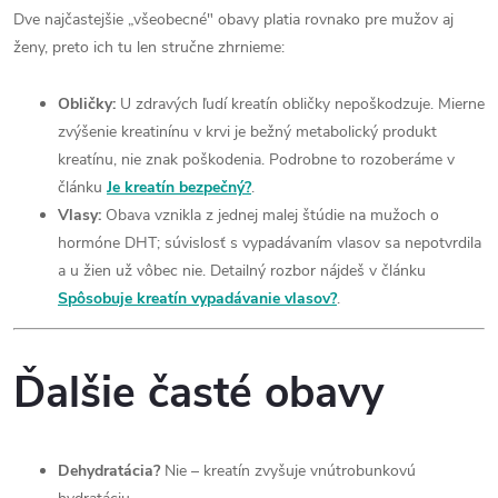
Dve najčastejšie „všeobecné" obavy platia rovnako pre mužov aj
ženy, preto ich tu len stručne zhrnieme:
Obličky:
U zdravých ľudí kreatín obličky nepoškodzuje. Mierne
zvýšenie kreatinínu v krvi je bežný metabolický produkt
kreatínu, nie znak poškodenia. Podrobne to rozoberáme v
článku
Je kreatín bezpečný?
.
Vlasy:
Obava vznikla z jednej malej štúdie na mužoch o
hormóne DHT; súvislosť s vypadávaním vlasov sa nepotvrdila
a u žien už vôbec nie. Detailný rozbor nájdeš v článku
Spôsobuje kreatín vypadávanie vlasov?
.
Ďalšie časté obavy
Dehydratácia?
Nie – kreatín zvyšuje vnútrobunkovú