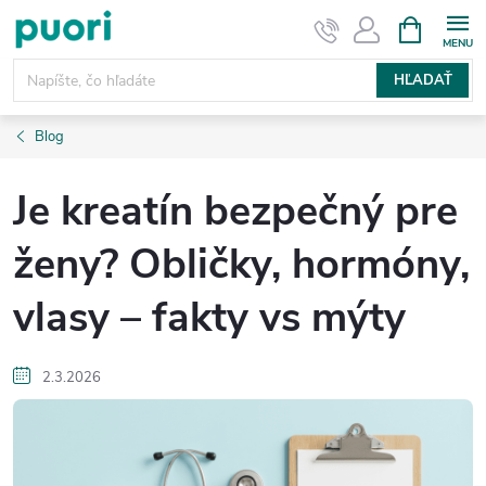
Prejsť
NÁKUPN
KOŠÍK
na
obsah
HĽADAŤ
Blog
Je kreatín bezpečný pre
ženy? Obličky, hormóny,
vlasy – fakty vs mýty
2.3.2026