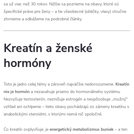
sa už viac než 30 rokov. Nižšie sa pozrieme na obavy, ktoré sú
špecifické práve pre ženy – a tie všeobecné (obličky, vlasy) stručne
zhrnieme a odkážeme na podrobné články.
Kreatín a ženské
hormóny
Toto je jadro celej témy a zároveň najväčšie nedorozumenie.
Kreatín
nie je hormón
a nezasahuje priamo do hormonálneho systému.
Nezvyšuje testosterón, neznižuje estrogén a nespôsobuje „mužný"
vzhľad ani ochlpenie – tieto obavy pochádzajú zo zámeny kreatínu s
anabolickými steroidmi, s ktorými nemá nič spoločné.
Čo kreatín ovplyvňuje, je
energetický metabolizmus buniek
– a ten