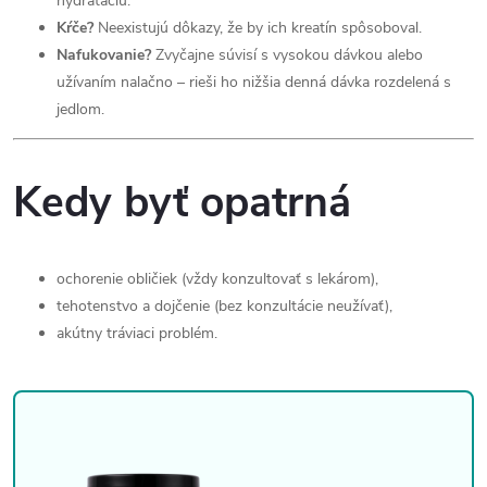
hydratáciu.
Kŕče?
Neexistujú dôkazy, že by ich kreatín spôsoboval.
Nafukovanie?
Zvyčajne súvisí s vysokou dávkou alebo
užívaním nalačno – rieši ho nižšia denná dávka rozdelená s
jedlom.
Kedy byť opatrná
ochorenie obličiek (vždy konzultovať s lekárom),
tehotenstvo a dojčenie (bez konzultácie neužívať),
akútny tráviaci problém.