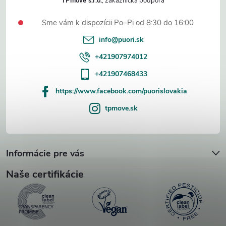
TPmove s.r.o.
Sme vám k dispozícii Po–Pi od 8:30 do 16:00
info
@
puori.sk
+421907974012
+421907468433
https://www.facebook.com/puorislovakia
tpmove.sk
Informácie pre vás
Naše certifikácie