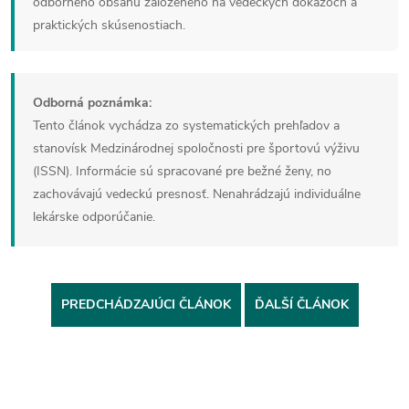
odborného obsahu založeného na vedeckých dôkazoch a
praktických skúsenostiach.
Odborná poznámka:
Tento článok vychádza zo systematických prehľadov a
stanovísk Medzinárodnej spoločnosti pre športovú výživu
(ISSN). Informácie sú spracované pre bežné ženy, no
zachovávajú vedeckú presnosť. Nenahrádzajú individuálne
lekárske odporúčanie.
PREDCHÁDZAJÚCI ČLÁNOK
ĎALŠÍ ČLÁNOK