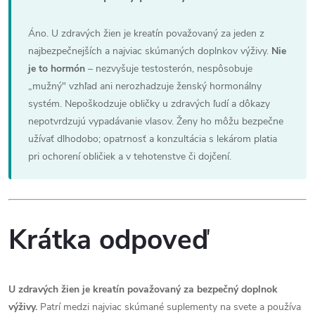
Áno. U zdravých žien je kreatín považovaný za jeden z
najbezpečnejších a najviac skúmaných doplnkov výživy.
Nie
je to hormón
– nezvyšuje testosterón, nespôsobuje
„mužný" vzhľad ani nerozhadzuje ženský hormonálny
systém. Nepoškodzuje obličky u zdravých ľudí a dôkazy
nepotvrdzujú vypadávanie vlasov. Ženy ho môžu bezpečne
užívať dlhodobo; opatrnosť a konzultácia s lekárom platia
pri ochorení obličiek a v tehotenstve či dojčení.
Krátka odpoveď
U zdravých žien je kreatín považovaný za bezpečný doplnok
výživy.
Patrí medzi najviac skúmané suplementy na svete a používa