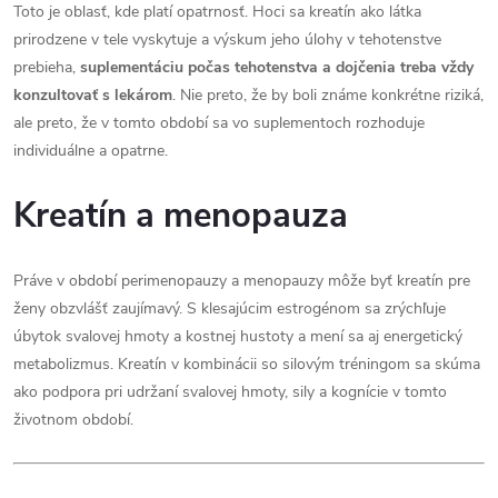
Toto je oblasť, kde platí opatrnosť. Hoci sa kreatín ako látka
prirodzene v tele vyskytuje a výskum jeho úlohy v tehotenstve
prebieha,
suplementáciu počas tehotenstva a dojčenia treba vždy
konzultovať s lekárom
. Nie preto, že by boli známe konkrétne riziká,
ale preto, že v tomto období sa vo suplementoch rozhoduje
individuálne a opatrne.
Kreatín a menopauza
Práve v období perimenopauzy a menopauzy môže byť kreatín pre
ženy obzvlášť zaujímavý. S klesajúcim estrogénom sa zrýchľuje
úbytok svalovej hmoty a kostnej hustoty a mení sa aj energetický
metabolizmus. Kreatín v kombinácii so silovým tréningom sa skúma
ako podpora pri udržaní svalovej hmoty, sily a kognície v tomto
životnom období.