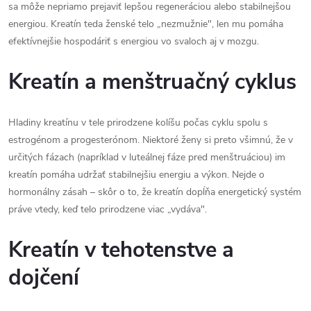
sa môže nepriamo prejaviť lepšou regeneráciou alebo stabilnejšou
energiou. Kreatín teda ženské telo „nezmužnie", len mu pomáha
efektívnejšie hospodáriť s energiou vo svaloch aj v mozgu.
Kreatín a menštruačný cyklus
Hladiny kreatínu v tele prirodzene kolíšu počas cyklu spolu s
estrogénom a progesterónom. Niektoré ženy si preto všimnú, že v
určitých fázach (napríklad v luteálnej fáze pred menštruáciou) im
kreatín pomáha udržať stabilnejšiu energiu a výkon. Nejde o
hormonálny zásah – skôr o to, že kreatín dopĺňa energetický systém
práve vtedy, keď telo prirodzene viac „vydáva".
Kreatín v tehotenstve a
dojčení