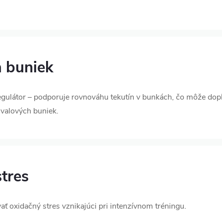
a buniek
gulátor – podporuje rovnováhu tekutín v bunkách, čo môže dopĺň
svalových buniek.
tres
ať oxidačný stres vznikajúci pri intenzívnom tréningu.