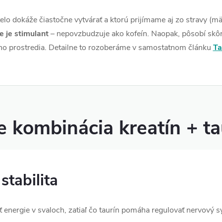
telo dokáže čiastočne vytvárať a ktorú prijímame aj zo stravy (m
ie je stimulant
– nepovzbudzuje ako kofeín. Naopak, pôsobí skô
ého prostredia. Detailne to rozoberáme v samostatnom článku
Ta
 kombinácia kreatín + ta
stabilita
 energie v svaloch, zatiaľ čo taurín pomáha regulovať nervový 