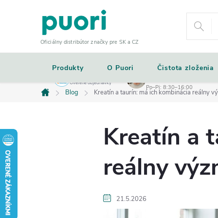
Prejsť
na
obsah
Oficiálny distribútor značky pre SK a CZ
Produkty
O Puori
Čistota zloženia
+421 907 974 012
5.0
★★★★★
Momentálne sme offline
Overené objednávky
Po–Pi: 8:30–16:00
Blog
Kreatín a taurín: má ich kombinácia reálny 
Domov
Kreatín a 
reálny vý
21.5.2026