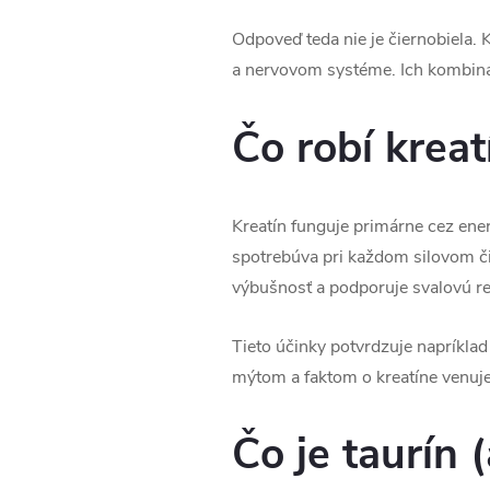
Odpoveď teda nie je čiernobiela. 
a nervovom systéme. Ich kombiná
Čo robí kreat
Kreatín funguje primárne cez ene
spotrebúva pri každom silovom či
výbušnosť a podporuje svalovú re
Tieto účinky potvrdzuje napríkla
mýtom a faktom o kreatíne venuj
Čo je taurín 