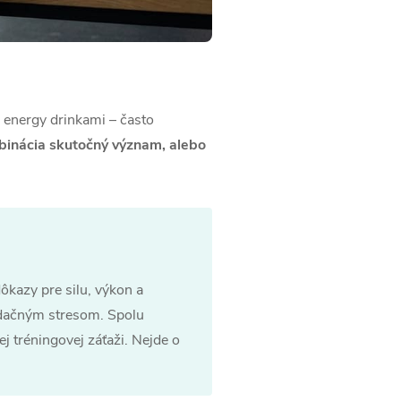
s energy drinkami – často
binácia skutočný význam, alebo
ôkazy pre silu, výkon a
xidačným stresom. Spolu
j tréningovej záťaži. Nejde o