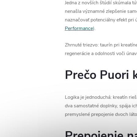
Jedna z novších štúdií skúmala t
nenašla významné zlepšenie samot
naznačovať potenciálny efekt pri 
Performance
).
Zhrnuté triezvo: taurín pri kreatí
regenerácie a odolnosti voči ún
Prečo Puori 
Logika je jednoduchá: kreatín rieši
dva samostatné doplnky, spája ich 
premyslené prepojenie dvoch látok
Prepojenie n