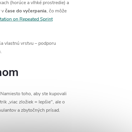
ach (horúce a vlhké prostredie) a
y v
čase do vyčerpania
, čo môže
tation on Repeated Sprint
áša vlastnú vrstvu – podporu
.
ínom
y. Namiesto toho, aby ste kupovali
k „viac zložiek = lepšie", ale o
mulantov a zbytočných prísad.