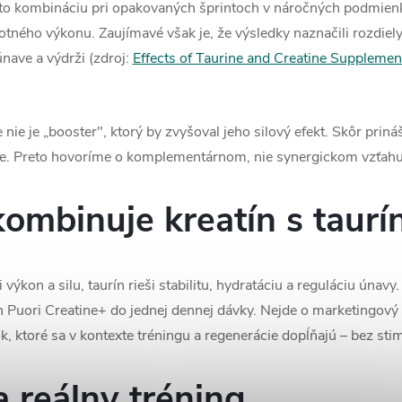
úto kombináciu pri opakovaných šprintoch v náročných podmienk
ného výkonu. Zaujímavé však je, že výsledky naznačili rozdiel
únave a výdrži (zdroj:
Effects of Taurine and Creatine Supplemen
ne nie je „booster", ktorý by zvyšoval jeho silový efekt. Skôr prin
ave. Preto hovoríme o komplementárnom, nie synergickom vzťahu
kombinuje kreatín s taur
 výkon a silu, taurín rieši stabilitu, hydratáciu a reguláciu únav
Puori Creatine+ do jednej dennej dávky. Nejde o marketingový tri
, ktoré sa v kontexte tréningu a regenerácie dopĺňajú – bez sti
a reálny tréning