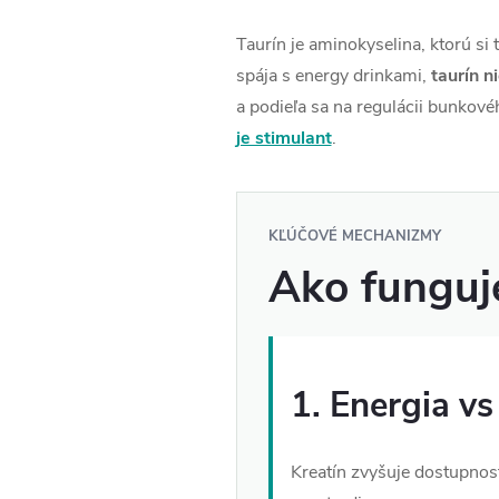
Taurín je aminokyselina, ktorú si 
spája s energy drinkami,
taurín n
a podieľa sa na regulácii bunkov
je stimulant
.
KĽÚČOVÉ MECHANIZMY
Ako funguje
1. Energia vs 
Kreatín zvyšuje dostupnosť