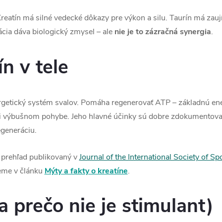
Kreatín má silné vedecké dôkazy pre výkon a silu. Taurín má zauj
cia dáva biologický zmysel – ale
nie je to zázračná synergia
.
ín v tele
rgetický systém svalov. Pomáha regenerovať ATP – základnú ene
 výbušnom pohybe. Jeho hlavné účinky sú dobre zdokumentované
generáciu.
d prehľad publikovaný v
Journal of the International Society of Sp
eme v článku
Mýty a fakty o kreatíne
.
(a prečo nie je stimulant)