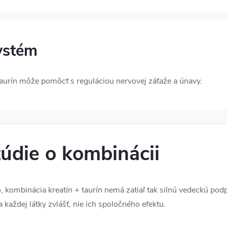
ystém
taurín môže pomôcť s reguláciou nervovej záťaže a únavy.
túdie o kombinácii
 kombinácia kreatín + taurín nemá zatiaľ tak silnú vedeckú podp
každej látky zvlášť, nie ich spoločného efektu.