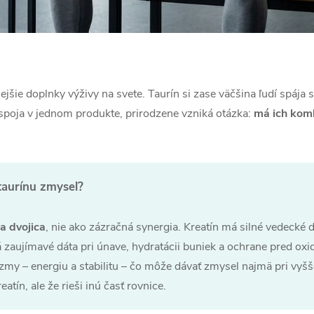
jšie doplnky výživy na svete. Taurín si zase väčšina ľudí spája 
 spoja v jednom produkte, prirodzene vzniká otázka:
má ich kom
taurínu zmysel?
 dvojica
, nie ako zázračná synergia. Kreatín má silné vedecké d
á zaujímavé dáta pri únave, hydratácii buniek a ochrane pred o
y – energiu a stabilitu – čo môže dávať zmysel najmä pri vyšše
eatín, ale že rieši inú časť rovnice.