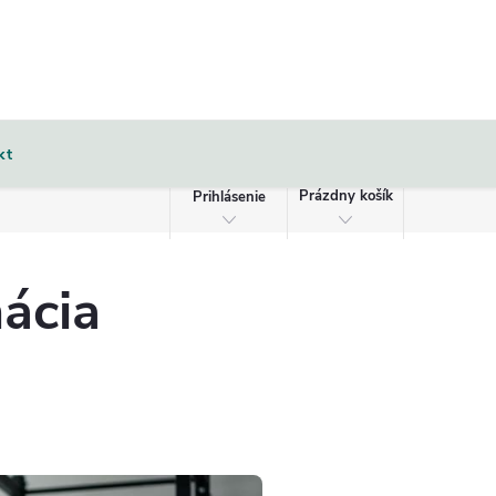
NÁKUPNÝ
kt
KOŠÍK
Prázdny košík
Prihlásenie
nácia