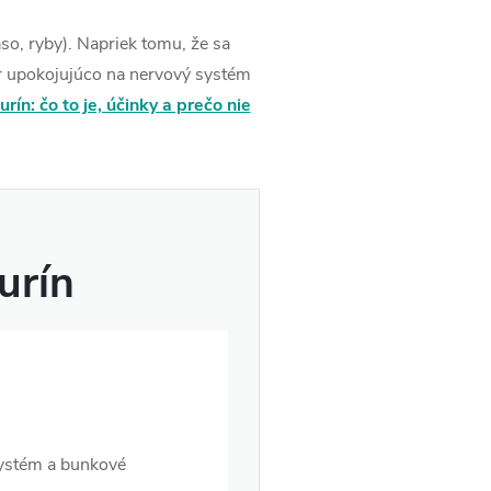
äso, ryby). Napriek tomu, že sa
r upokojujúco na nervový systém
urín: čo to je, účinky a prečo nie
urín
systém a bunkové