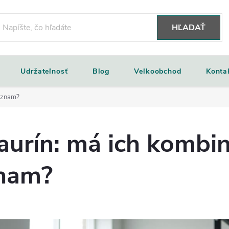
HĽADAŤ
Udržateľnosť
Blog
Veľkoobchod
Konta
význam?
taurín: má ich kombi
znam?