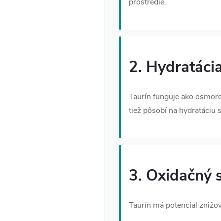
prostredie.
2. Hydratáci
Taurín funguje ako osmore
tiež pôsobí na hydratáciu 
3. Oxidačný s
Taurín má potenciál znižov