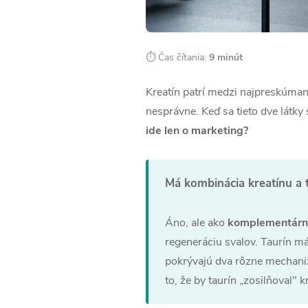
⏱ Čas čítania:
9 minút
Kreatín patrí medzi najpreskúmane
nesprávne. Keď sa tieto dve látky
ide len o marketing?
Má kombinácia kreatínu a 
Áno, ale ako
komplementárna
regeneráciu svalov. Taurín m
pokrývajú dva rôzne mechanizm
to, že by taurín „zosilňoval" kr