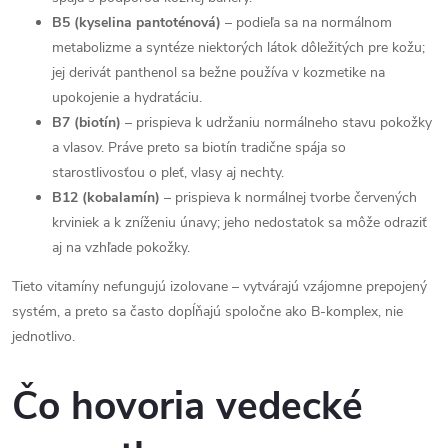
B5 (kyselina pantoténová)
– podieľa sa na normálnom
metabolizme a syntéze niektorých látok dôležitých pre kožu;
jej derivát panthenol sa bežne používa v kozmetike na
upokojenie a hydratáciu.
B7 (biotín)
– prispieva k udržaniu normálneho stavu pokožky
a vlasov. Práve preto sa biotín tradične spája so
starostlivosťou o pleť, vlasy aj nechty.
B12 (kobalamín)
– prispieva k normálnej tvorbe červených
krviniek a k zníženiu únavy; jeho nedostatok sa môže odraziť
aj na vzhľade pokožky.
Tieto vitamíny nefungujú izolovane – vytvárajú vzájomne prepojený
systém, a preto sa často dopĺňajú spoločne ako B-komplex, nie
jednotlivo.
Čo hovoria vedecké