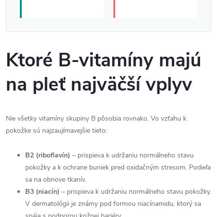
Ktoré B-vitamíny majú
na pleť najväčší vplyv
Nie všetky vitamíny skupiny B pôsobia rovnako. Vo vzťahu k
pokožke sú najzaujímavejšie tieto:
B2 (riboflavín)
– prispieva k udržaniu normálneho stavu
pokožky a k ochrane buniek pred oxidačným stresom. Podieľa
sa na obnove tkanív.
B3 (niacín)
– prispieva k udržaniu normálneho stavu pokožky.
V dermatológii je známy pod formou niacínamidu, ktorý sa
spája s podporou kožnej bariéry.