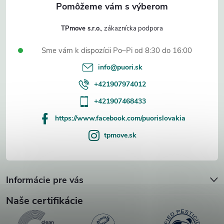
e
TPmove s.r.o.
Sme vám k dispozícii Po–Pi od 8:30 do 16:00
info
@
puori.sk
+421907974012
+421907468433
https://www.facebook.com/puorislovakia
tpmove.sk
Informácie pre vás
Naše certifikácie