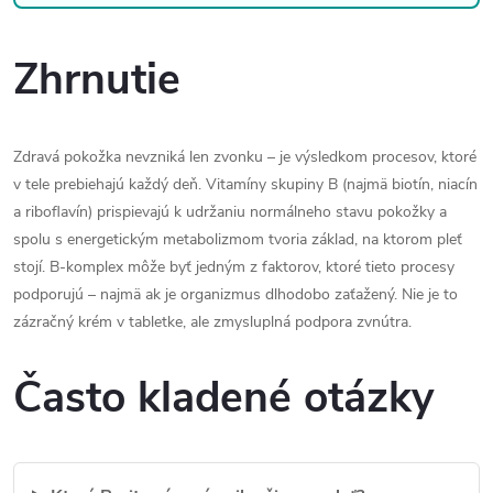
Zhrnutie
Zdravá pokožka nevzniká len zvonku – je výsledkom procesov, ktoré
v tele prebiehajú každý deň. Vitamíny skupiny B (najmä biotín, niacín
a riboflavín) prispievajú k udržaniu normálneho stavu pokožky a
spolu s energetickým metabolizmom tvoria základ, na ktorom pleť
stojí. B-komplex môže byť jedným z faktorov, ktoré tieto procesy
podporujú – najmä ak je organizmus dlhodobo zaťažený. Nie je to
zázračný krém v tabletke, ale zmysluplná podpora zvnútra.
Často kladené otázky