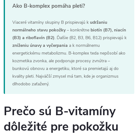
Ako B-komplex pomáha pleti?
Viaceré vitamíny skupiny B prispievajú k
udržaniu
normálneho stavu pokožky
– konkrétne
biotín (B7), niacín
(B3) a riboflavín (B2)
. Ďalšie (B2, B3, B6, B12) prispievajú k
zníženiu únavy a vyčerpania
a k normálnemu
energetickému metabolizmu. B-komplex teda nepôsobí ako
kozmetika zvonka, ale podporuje procesy zvnútra –
bunkovú obnovu a energetiku, ktoré sa premietajú aj do
kvality pleti. Najväčší zmysel má tam, kde je organizmus
dlhodobo zaťažený.
Prečo sú B-vitamíny
dôležité pre pokožku