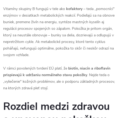
Vitamíny skupiny B fungujú v tele ako
kofaktory
– teda „pomocníci"
enzýmov v desiatkach metabolických reakcií. Podieľajú sa na obnove
buniek, premene živín na energiu, syntéze mastných kyselín aj
regulácii procesov spojených so zápalom. Pokožka je pritom orgán,
ktorý sa neustále obnovuje – bunky sa delia, dozrievajú a odlupujú v
nepretržitom cykle. Ak metabolické procesy, ktoré tento cyklus
poháňajú, nefungujú optimálne, pokožka to skôr či neskôr odrazí na
svojom vzhľade.
V rámci povolených tvrdení EÚ platí, že
biotín, niacín a riboflavín
prispievajú k udržaniu normálneho stavu pokožky
. Nejde teda o
„vyliečenie" kožných problémov, ale o podporu základných procesov,
na ktorých zdravá pleť stojí.
Rozdiel medzi zdravou