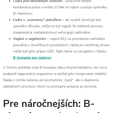
Ľudia pod dlhodobým stresom
– pracovné tempo,
kombinácia práce a rodiny či tlak na výkon zvyšujú spotrebu
B-vitamínov.
Ľudia s „unavenou" pokožkou
– ak sa pleť zhoršuje bez
zjavného dôvodu, môže to byť signál, že niektoré procesy
(regenerácia, metabolizmus) nefungujú optimálne.
Vegáni a vegetariáni
– najmä B12 sa prirodzene nachádza
prevažne v živočíšnych produktoch, takže pri rastlinnej strave
môže byť jeho príjem nižší. Tejto téme sa venujeme v článku
B-komplex pre vegánov
.
V širšom pohľade však B-komplex dáva zmysel každému, kto chce
podporiť regeneráciu organizmu a udržať jeho fungovanie stabilné.
Nejde o rýchle riešenie ani kozmetický „hack", ale o doplnenie
základných procesov, ktoré sa postupne prejavia aj navonok.
Pre náročnejších: B-