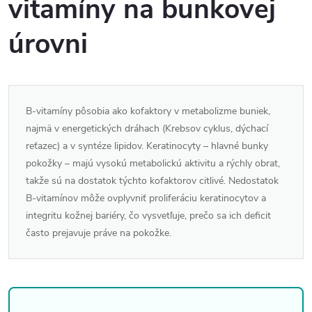
vitamíny na bunkovej
úrovni
B-vitamíny pôsobia ako kofaktory v metabolizme buniek,
najmä v energetických dráhach (Krebsov cyklus, dýchací
reťazec) a v syntéze lipidov. Keratinocyty – hlavné bunky
pokožky – majú vysokú metabolickú aktivitu a rýchly obrat,
takže sú na dostatok týchto kofaktorov citlivé. Nedostatok
B-vitamínov môže ovplyvniť proliferáciu keratinocytov a
integritu kožnej bariéry, čo vysvetľuje, prečo sa ich deficit
často prejavuje práve na pokožke.