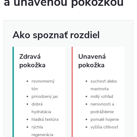
a unavenou pokožkou
Ako spoznať rozdiel
Zdravá
Unavená
pokožka
pokožka
rovnomerný
suchosť alebo
tón
mastnota
prirodzený jas
mdlý vzhľad
dobrá
nerovnosti a
hydratácia
podráždenie
hladká textúra
pomalé hojenie
rýchla
vyššia citlivosť
regenerácia