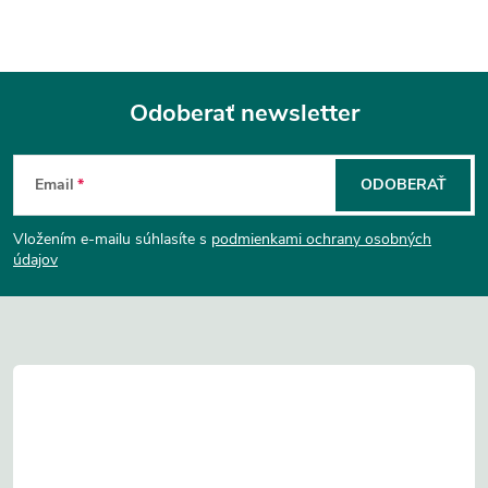
Odoberať newsletter
Z
Email
ODOBERAŤ
á
Vložením e-mailu súhlasíte s
podmienkami ochrany osobných
p
údajov
ä
t
i