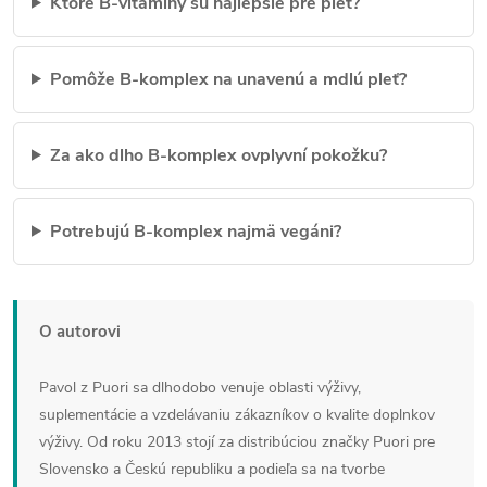
Ktoré B-vitamíny sú najlepšie pre pleť?
Pomôže B-komplex na unavenú a mdlú pleť?
Za ako dlho B-komplex ovplyvní pokožku?
Potrebujú B-komplex najmä vegáni?
O autorovi
Pavol z Puori sa dlhodobo venuje oblasti výživy,
suplementácie a vzdelávaniu zákazníkov o kvalite doplnkov
výživy. Od roku 2013 stojí za distribúciou značky Puori pre
Slovensko a Českú republiku a podieľa sa na tvorbe