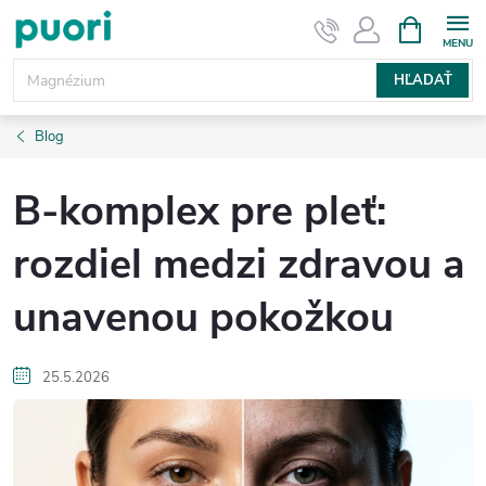
Prejsť
NÁKUPN
KOŠÍK
na
obsah
HĽADAŤ
Blog
B-komplex pre pleť:
rozdiel medzi zdravou a
unavenou pokožkou
25.5.2026