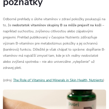
poznatky
Odborné prehľady o úlohe vitamínov v zdraví pokožky poukazujú na
to, že
nedostatok vitamínov skupiny B sa môže prejaviť na koži
–
napríklad suchosťou, zvýšenou citlivosťou alebo zápalovými
prejavmi. Prehľad publikovaný v časopise Nutrients zdôrazňuje
význam B-vitamínov pre metabolizmus pokožky a jej ochrannú
(bariérovú) funkciu. Dôležité je však chápať to správne: dopĺňanie B-
vitamínov má najväčší zmysel tam, kde je ich
reálny nedostatok
alebo zvýšená spotreba – nie ako univerzálne „vylepšenie" už
zdravej pleti.
(zdroj:
The Role of Vitamins and Minerals in Skin Health, Nutrients
)